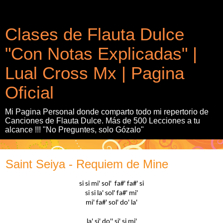
Clases de Flauta Dulce
"Con Notas Explicadas" |
Lual Cross Mx | Pagina
Oficial
Mi Pagina Personal donde comparto todo mi repertorio de
Canciones de Flauta Dulce. Más de 500 Lecciones a tu
alcance !!! "No Preguntes, solo Gózalo"
Saint Seiya - Requiem de Mine
si si mi' sol' fa#' fa#' si
si si la' sol' fa#' mi'
mi' fa#' sol' do' la'
la' si' do'' si' si mi'