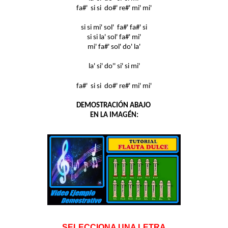
fa#' si si do#' re#' mi' mi'
si si mi' sol' fa#' fa#' si
si si la' sol' fa#' mi'
mi' fa#' sol' do' la'
la' si' do'' si' si mi'
fa#' si si do#' re#' mi' mi'
DEMOSTRACIÓN ABAJO
EN LA IMAGÉN:
SELECCIONA UNA LETRA