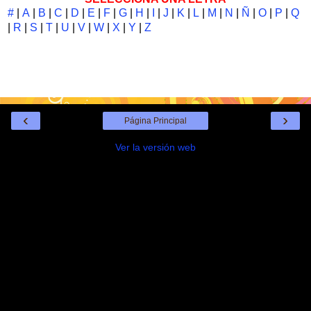
#
|
A
|
B
|
C
|
D
|
E
|
F
|
G
|
H
|
I
|
J
|
K
|
L
|
M
|
N
|
Ñ
|
O
|
P
|
Q
|
R
|
S
|
T
|
U
|
V
|
W
|
X
|
Y
|
Z
‹
›
Página Principal
Ver la versión web