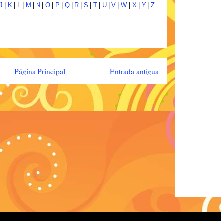
J
|
K
|
L
|
M
|
N
|
O
|
P
|
Q
|
R
|
S
|
T
|
U
|
V
|
W
|
X
|
Y
|
Z
Página Principal
Entrada antigua