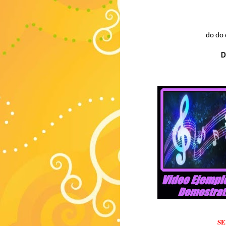
do do 
D
SE