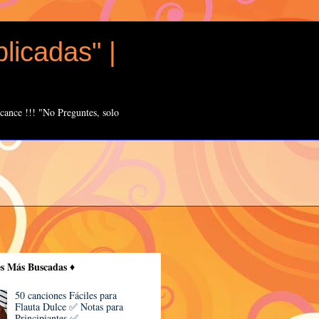
licadas" |
cance !!! "No Preguntes, solo
es Más Buscadas ♦️
50 canciones Fáciles para
Flauta Dulce ✅ Notas para
Principiantes ✅