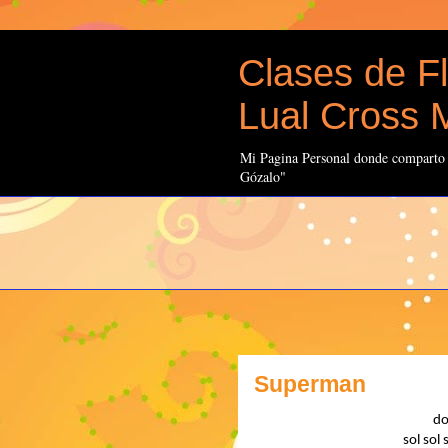
Clases de Fl
Lual Cross M
Mi Pagina Personal donde comparto t
Gózalo"
Superman
do
sol sol 