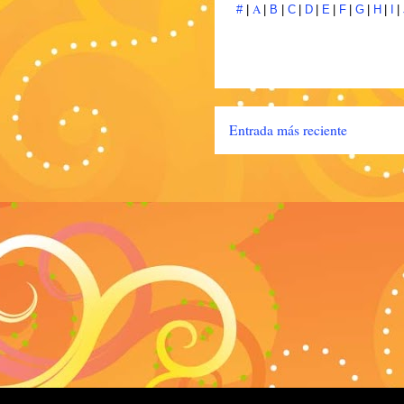
A
#
|
|
B
|
C
|
D
|
E
|
F
|
G
|
H
|
I
|
Entrada más reciente