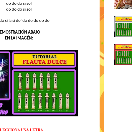
do do do si sol
do do do si sol
do si la si do' do do do do do
EMOSTRACIÓN ABAJO
EN LA IMAGÉN:
LECCIONA UNA LETRA