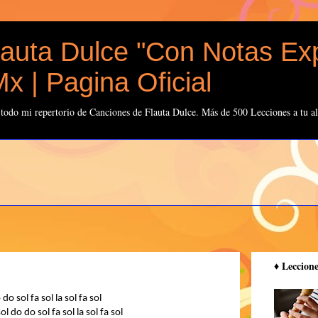
auta Dulce "Con Notas Exp
x | Pagina Oficial
odo mi repertorio de Canciones de Flauta Dulce. Más de 500 Lecciones a tu al
♦️ Leccion
 do sol fa sol la sol fa sol
sol do do sol fa sol la sol fa sol