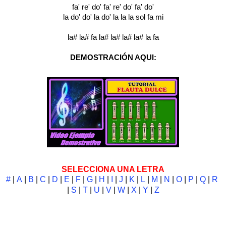
fa' re' do' fa' re' do' fa' do'
la do' do' la do' la la la sol fa mi
la# la# fa la# la# la# la# la fa
DEMOSTRACIÓN AQUI:
SELECCIONA UNA LETRA
#
|
A
|
B
|
C
|
D
|
E
|
F
|
G
|
H
|
I
|
J
|
K
|
L
|
M
|
N
|
O
|
P
|
Q
|
R
|
S
|
T
|
U
|
V
|
W
|
X
|
Y
|
Z