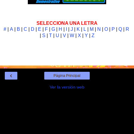
SELECCIONA UNA LETRA
#
|
A
|
B
|
C
|
D
|
E
|
F
|
G
|
H
|
I
|
J
|
K
|
L
|
M
|
N
|
O
|
P
|
Q
|
R
|
S
|
T
|
U
|
V
|
W
|
X
|
Y
|
Z
‹
Página Principal
Ver la versión web