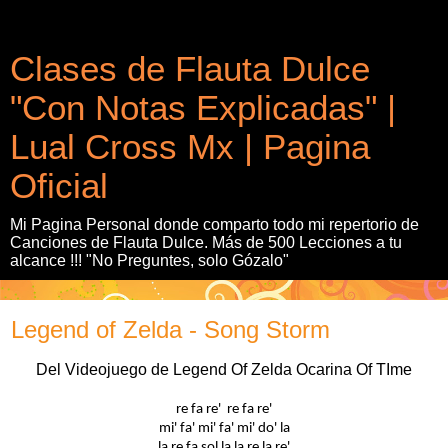
Clases de Flauta Dulce
"Con Notas Explicadas" |
Lual Cross Mx | Pagina
Oficial
Mi Pagina Personal donde comparto todo mi repertorio de
Canciones de Flauta Dulce. Más de 500 Lecciones a tu
alcance !!! "No Preguntes, solo Gózalo"
Legend of Zelda - Song Storm
Del Videojuego de Legend Of Zelda Ocarina Of TIme
re fa re' re fa re'
mi' fa' mi' fa' mi' do' la
la re fa sol la la re la re'