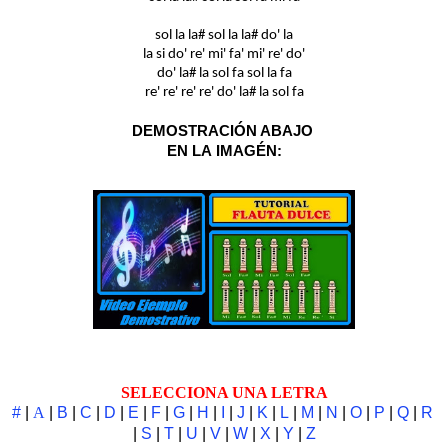
sol la la# sol la la# do' la
la si do' re' mi' fa' mi' re' do'
do' la# la sol fa sol la fa
re' re' re' re' do' la# la sol fa
DEMOSTRACIÓN ABAJO
EN LA
IMA
GÉN:
SELECCIONA UNA LETRA
#
|
A
|
B
|
C
|
D
|
E
|
F
|
G
|
H
|
I
|
J
|
K
|
L
|
M
|
N
|
O
|
P
|
Q
|
R
|
S
|
T
|
U
|
V
|
W
|
X
|
Y
|
Z