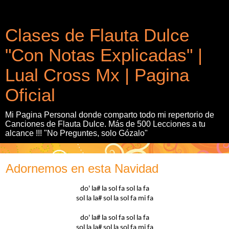
Clases de Flauta Dulce
"Con Notas Explicadas" |
Lual Cross Mx | Pagina
Oficial
Mi Pagina Personal donde comparto todo mi repertorio de
Canciones de Flauta Dulce. Más de 500 Lecciones a tu
alcance !!! "No Preguntes, solo Gózalo"
Adornemos en esta Navidad
do' la# la sol fa sol la fa
sol la la# sol la sol fa mi fa
do' la# la sol fa sol la fa
sol la la# sol la sol fa mi fa