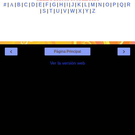
#
|
A
|
B
|
C
|
D
|
E
|
F
|
G
|
H
|
I
|
J
|
K
|
L
|
M
|
N
|
O
|
P
|
Q
|
R
|
S
|
T
|
U
|
V
|
W
|
X
|
Y
|
Z
‹
›
Página Principal
Ver la versión web