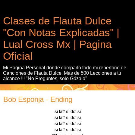
Clases de Flauta Dulce
"Con Notas Explicadas" |
Lual Cross Mx | Pagina
Oficial
Mi Pagina Personal donde comparto todo mi repertorio de
Canciones de Flauta Dulce. Más de 500 Lecciones a tu
alcance !!! "No Preguntes, solo Gózalo"
Bob Esponja - Ending
si la# si do' si
si la# si do' si
si la# si do' si
si la# si do' si