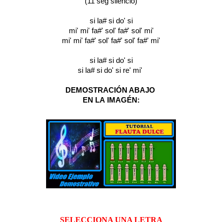
(11 seg silencio)
si la# si do' si
mi' mi' fa#' sol' fa#' sol' mi'
mi' mi' fa#' sol' fa#' sol' fa#' mi'
si la# si do' si
si la# si do' si re' mi'
DEMOSTRACIÓN ABAJO
EN LA
IMA
GÉN:
SELECCIONA UNA LETRA