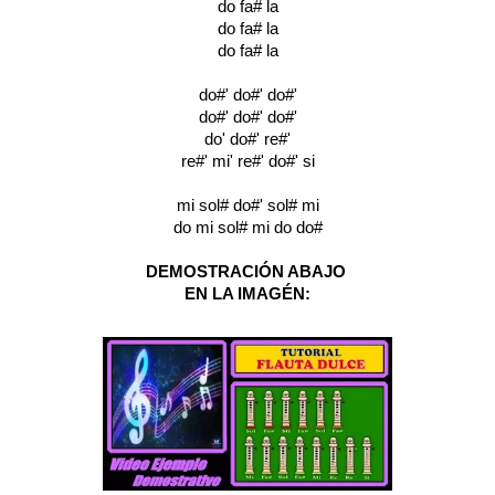
do fa# la
do fa# la
do fa# la
do#' do#' do#'
do#' do#' do#'
do' do#' re#'
re#' mi' re#' do#' si
mi sol# do#' sol# mi
do mi sol# mi do do#
DEMOSTRACIÓN ABAJO
EN LA IMAGÉN: