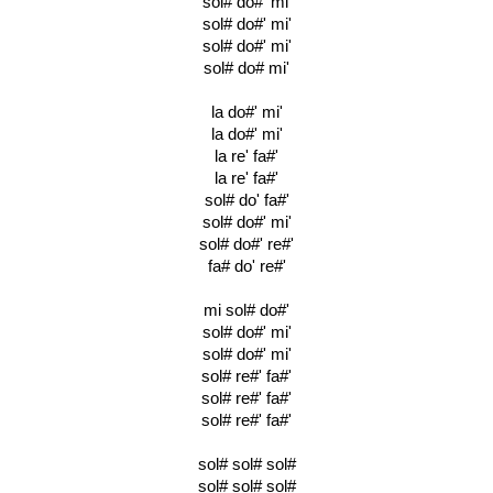
sol# do#' mi'
sol# do#' mi'
sol# do#' mi'
sol# do# mi'
la do#' mi'
la do#' mi'
la re' fa#'
la re' fa#'
sol# do' fa#'
sol# do#' mi'
sol# do#' re#'
fa# do' re#'
mi sol# do#'
sol# do#' mi'
sol# do#' mi'
sol# re#' fa#'
sol# re#' fa#'
sol# re#' fa#'
sol# sol# sol#
sol# sol# sol#