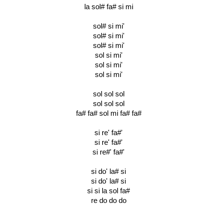
la sol# fa# si mi
sol# si mi'
sol# si mi'
sol# si mi'
sol si mi'
sol si mi'
sol si mi'
sol sol sol
sol sol sol
fa# fa# sol mi fa# fa#
si re' fa#'
si re' fa#'
si re#' fa#'
si do' la# si
si do' la# si
si si la sol fa#
re do do do