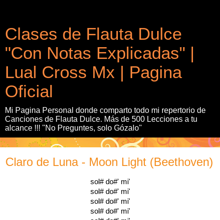
Clases de Flauta Dulce
"Con Notas Explicadas" |
Lual Cross Mx | Pagina
Oficial
Mi Pagina Personal donde comparto todo mi repertorio de
Canciones de Flauta Dulce. Más de 500 Lecciones a tu
alcance !!! "No Preguntes, solo Gózalo"
Claro de Luna - Moon Light (Beethoven)
sol# do#' mi'
sol# do#' mi'
sol# do#' mi'
sol# do#' mi'