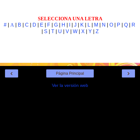
SELECCIONA UNA LETRA
#
|
A
|
B
|
C
|
D
|
E
|
F
|
G
|
H
|
I
|
J
|
K
|
L
|
M
|
N
|
O
|
P
|
Q
|
R
|
S
|
T
|
U
|
V
|
W
|
X
|
Y
|
Z
‹
›
Página Principal
Ver la versión web