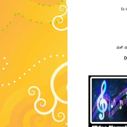
fa s
do#' do
D