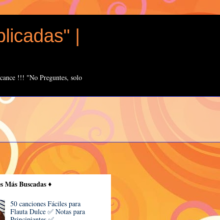
licadas" |
cance !!! "No Preguntes, solo
es Más Buscadas ♦️
50 canciones Fáciles para
Flauta Dulce ✅ Notas para
Principiantes ✅