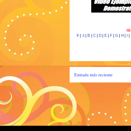
SE
#
|
A
|
B
|
C
|
D
|
E
|
F
|
G
|
H
|
I
|
Entrada más reciente