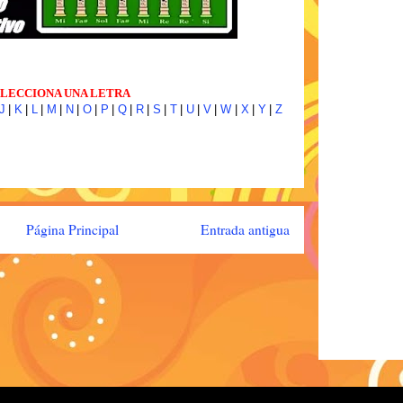
LECCIONA UNA LETRA
J
|
K
|
L
|
M
|
N
|
O
|
P
|
Q
|
R
|
S
|
T
|
U
|
V
|
W
|
X
|
Y
|
Z
Página Principal
Entrada antigua