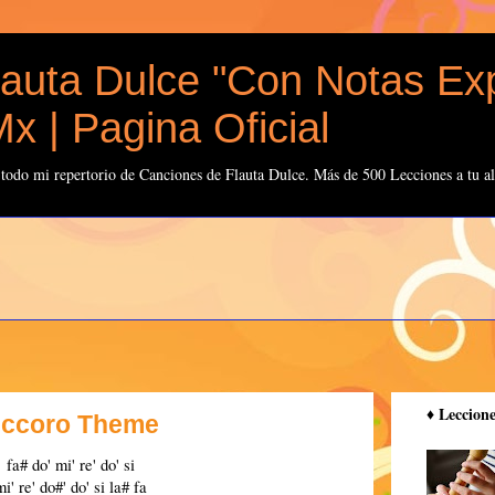
auta Dulce "Con Notas Exp
x | Pagina Oficial
odo mi repertorio de Canciones de Flauta Dulce. Más de 500 Lecciones a tu al
♦️ Leccion
Piccoro Theme
fa# do' mi' re' do' si
mi' re' do#' do' si la# fa