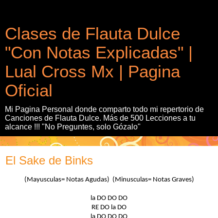
Clases de Flauta Dulce
"Con Notas Explicadas" |
Lual Cross Mx | Pagina
Oficial
Mi Pagina Personal donde comparto todo mi repertorio de
Canciones de Flauta Dulce. Más de 500 Lecciones a tu
alcance !!! "No Preguntes, solo Gózalo"
El Sake de Binks
(Mayusculas= Notas Agudas) (Minusculas= Notas Graves)
la DO DO DO
RE DO la DO
la DO DO DO