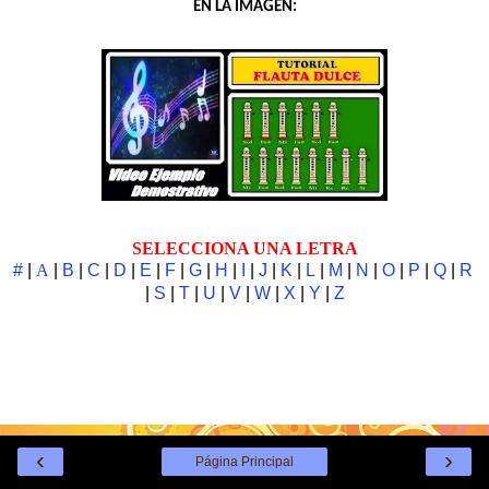
EN LA IMAGÉN:
SELECCIONA UNA LETRA
#
|
A
|
B
|
C
|
D
|
E
|
F
|
G
|
H
|
I
|
J
|
K
|
L
|
M
|
N
|
O
|
P
|
Q
|
R
|
S
|
T
|
U
|
V
|
W
|
X
|
Y
|
Z
‹
›
Página Principal