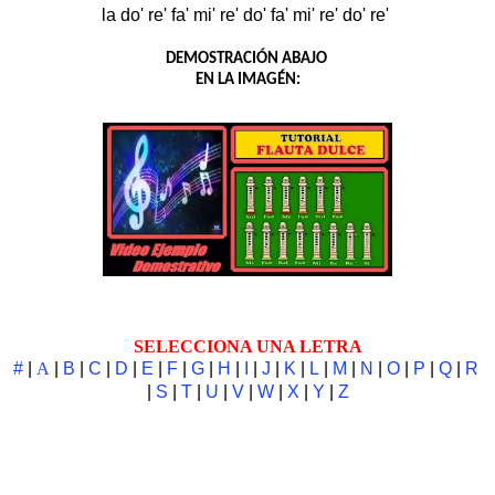
la do' re' fa' mi' re' do' fa' mi' re' do' re'
DEMOSTRACIÓN ABAJO
EN LA IMAGÉN:
SELECCIONA UNA LETRA
#
|
A
|
B
|
C
|
D
|
E
|
F
|
G
|
H
|
I
|
J
|
K
|
L
|
M
|
N
|
O
|
P
|
Q
|
R
|
S
|
T
|
U
|
V
|
W
|
X
|
Y
|
Z