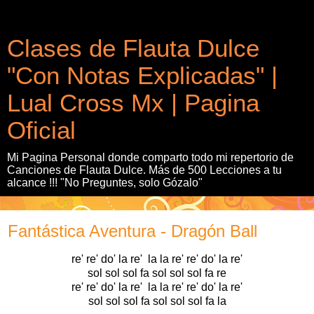
Clases de Flauta Dulce
"Con Notas Explicadas" |
Lual Cross Mx | Pagina
Oficial
Mi Pagina Personal donde comparto todo mi repertorio de
Canciones de Flauta Dulce. Más de 500 Lecciones a tu
alcance !!! "No Preguntes, solo Gózalo"
Fantástica Aventura - Dragón Ball
re' re' do' la re' la la re' re' do' la re'
sol sol sol fa sol sol sol fa re
re' re' do' la re' la la re' re' do' la re'
sol sol sol fa sol sol sol fa la