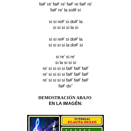
fa#' re' fa#' re' fa#' re fa#' re'
fa#' re' la sol# si
si si re#' si do#' la
si si si si la si
si si re#' si do#' la
si si si si la do#' si
si re' si re'
si la si si si
re' si si si si fa#' fa#' fa#'
re' si si si si fa#' fa#' fa#'
re' si si si si fa#' fa#' fa#'
fa#' do''
DEMOSTRACIÓN ABAJO
EN LA
IMA
GÉN: