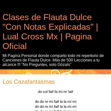
Clases de Flauta Dulce
"Con Notas Explicadas" |
Lual Cross Mx | Pagina
Oficial
Mi Pagina Personal donde comparto todo mi repertorio de
Canciones de Flauta Dulce. Más de 500 Lecciones a tu
alcance !!! "No Preguntes, solo Gózalo"
Los Cazafantasmas
do sol fa# fa mi re' la#
do do re mi fa# la la mi mi
do do re mi fa# la la mi mi