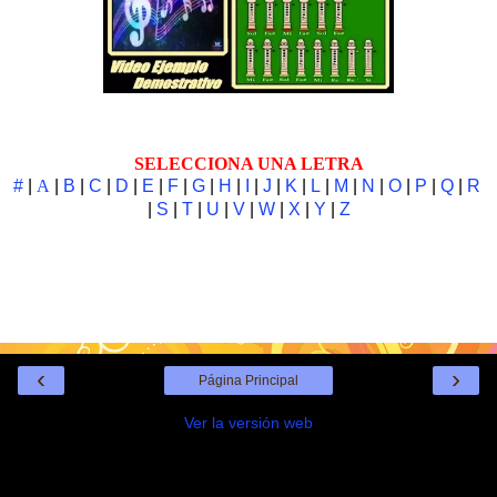
SELECCIONA UNA LETRA
#
|
A
|
B
|
C
|
D
|
E
|
F
|
G
|
H
|
I
|
J
|
K
|
L
|
M
|
N
|
O
|
P
|
Q
|
R
|
S
|
T
|
U
|
V
|
W
|
X
|
Y
|
Z
‹
›
Página Principal
Ver la versión web