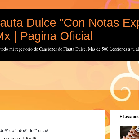
auta Dulce "Con Notas Exp
x | Pagina Oficial
odo mi repertorio de Canciones de Flauta Dulce. Más de 500 Lecciones a tu al
♦️ Leccion
do#' do#' do#' do#' si la#
si si si si si la# sol#