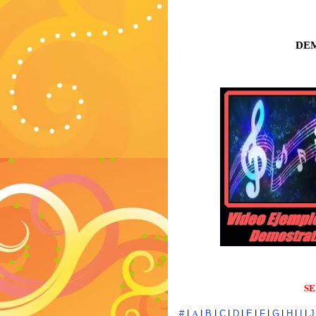
DE
SE
A
#
|
|
B
|
C
|
D
|
E
|
F
|
G
|
H
|
I
|
J