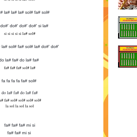
a# la# la# la# sol# fa# sol#
 do#' do#' do#' do#' si la#
si si si si si la# sol#
# la# sol# fa# sol# la# do#' do#'
do la# fa# do la# fa#
fa# fa# fa# sol# la#
fa fa fa fa fa# sol#
do la# fa# do la# fa#
a# fa# sol# sol# sol# sol#
la sol la sol la sol
fa# fa# fa# mi si
fa# fa# mi si