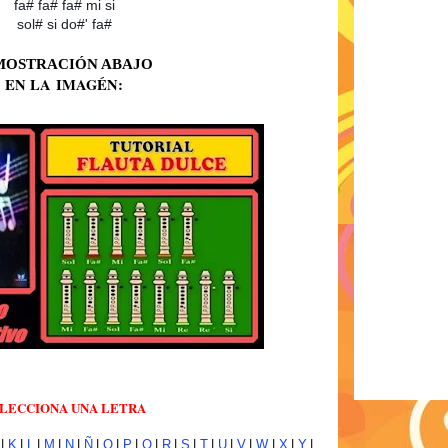
fa# fa# fa# mi si
sol# si do#' fa#
MOSTRACIÓN ABAJO
EN LA
IMA
GÉN:
LECCIONA UNA LETRA
|
K
|
L
|
M
|
N
|
Ñ
|
O
|
P
|
Q
|
R
|
S
|
T
|
U
|
V
|
W
|
X
|
Y
|