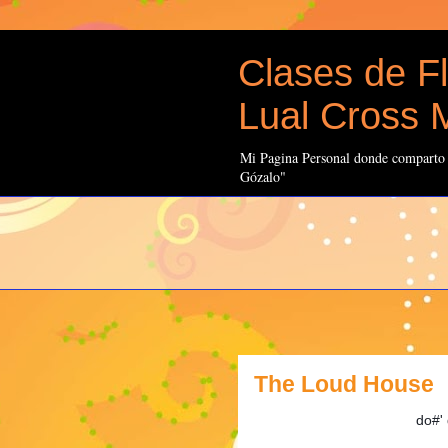
Clases de Fl
Lual Cross M
Mi Pagina Personal donde comparto t
Gózalo"
The Loud House
do#' 