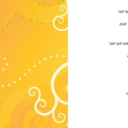
la# l
do#'
la# la# la
f