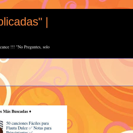
licadas" |
cance !!! "No Preguntes, solo
es Más Buscadas ♦️
50 canciones Fáciles para
Flauta Dulce ✅ Notas para
Principiantes ✅