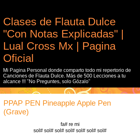
Clases de Flauta Dulce
"Con Notas Explicadas" |
Lual Cross Mx | Pagina
Oficial
Mi Pagina Personal donde comparto todo mi repertorio de
Canciones de Flauta Dulce. Más de 500 Lecciones a tu
alcance !!! "No Preguntes, solo Gózalo"
PPAP PEN Pineapple Apple Pen
(Grave)
fa# re mi
sol# sol# sol# sol# sol# sol# sol#