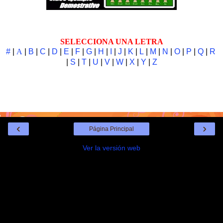
SELECCIONA UNA LETRA
#
|
A
|
B
|
C
|
D
|
E
|
F
|
G
|
H
|
I
|
J
|
K
|
L
|
M
|
N
|
O
|
P
|
Q
|
R
|
S
|
T
|
U
|
V
|
W
|
X
|
Y
|
Z
‹
›
Página Principal
Ver la versión web