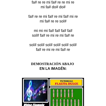
fa# re re mi fa# re re mi re
mi fa# do# do#
fa# re re mi fa# re mi fa# mi re
mi fa# re re sol#
mi mi mi fa# fa# fa# fa#
sol# fa# re mi re mi fa# re
sol# sol# sol# sol# sol# sol#
fa# re mi re mi fa# re
DEMOSTRACIÓN ABAJO
EN LA
IMA
GÉN: